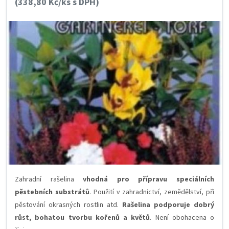
(338,80 Kč/ks s DPH)
Zahradní rašelina
vhodná pro přípravu speciálních
pěstebních substrátů
. Použití v zahradnictví, zemědělství, při
pěstování okrasných rostlin atd.
Rašelina podporuje dobrý
růst, bohatou tvorbu kořenů a květů
. Není obohacena o