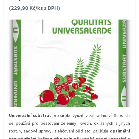
(229,90 Kč/ks s DPH)
Univerzální substrát
pro široké využití v zahradnictví. Substrát
se používá pro pěstování zeleniny, květin, okrasných a jiných
rostlin, sadové úpravy, zlehčování půd atd. Zajišťuje
optimální
provzdušnění kořenového balu při vysoké vodní kapacitě a