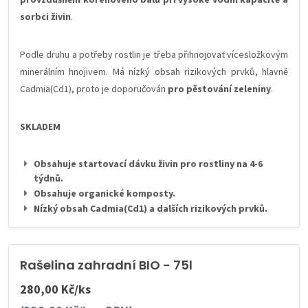
sorbci živin
.
Podle druhu a potřeby rostlin je třeba přihnojovat vícesložkovým
minerálním hnojivem. Má nízký obsah rizikových prvků, hlavně
Cadmia(Cd1), proto je doporučován
pro pěstování zeleniny
.
SKLADEM
Obsahuje startovací dávku živin pro rostliny na 4-6
týdnů.
Obsahuje organické komposty.
Nízký obsah Cadmia(Cd1) a dalších rizikových prvků.
Rašelina zahradní BIO - 75l
280,00 Kč/ks