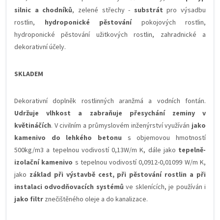
silnic a chodníků
, zelené střechy -
substrát
pro výsadbu
rostlin,
hydroponické pěstování
pokojových rostlin,
hydroponické pěstování užitkových rostlin, zahradnické a
dekorativní účely.
SKLADEM
Dekorativní doplněk rostlinných aranžmá a vodních fontán.
Udržuje vlhkost a zabraňuje přesychání zeminy v
květináčích
. V civilním a průmyslovém inženýrství využíván
jako
kamenivo do lehkého betonu
s objemovou hmotností
500kg/m3 a tepelnou vodivostí 0,13W/m K, dále jako
tepelně-
izolační kamenivo
s tepelnou vodivostí 0,0912-0,01099 W/m K,
jako
základ při výstavbě cest, při pěstování rostlin a při
instalaci odvodňovacích systémů
ve sklenících, je používán i
jako filtr
znečištěného oleje a do kanalizace.