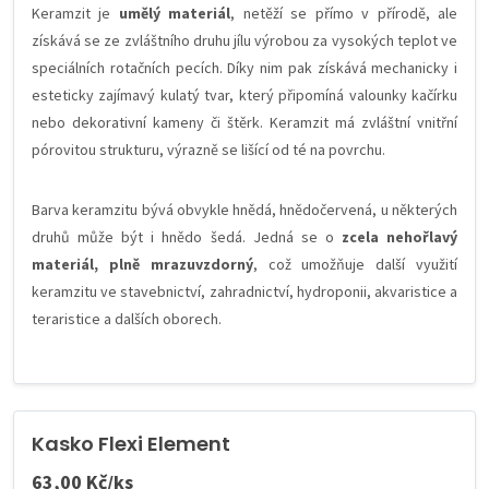
Keramzit je
umělý materiál
, netěží se přímo v přírodě, ale
získává se ze zvláštního druhu jílu výrobou za vysokých teplot ve
speciálních rotačních pecích. Díky nim pak získává mechanicky i
esteticky zajímavý kulatý tvar, který připomíná valounky kačírku
nebo dekorativní kameny či štěrk. Keramzit má zvláštní vnitřní
pórovitou strukturu, výrazně se lišící od té na povrchu.
Barva keramzitu bývá obvykle hnědá, hnědočervená, u některých
druhů může být i hnědo šedá. Jedná se o
zcela nehořlavý
materiál, plně mrazuvzdorný
, což umožňuje další využití
keramzitu ve stavebnictví, zahradnictví, hydroponii, akvaristice a
teraristice a dalších oborech.
Kasko Flexi Element
63,00 Kč/ks