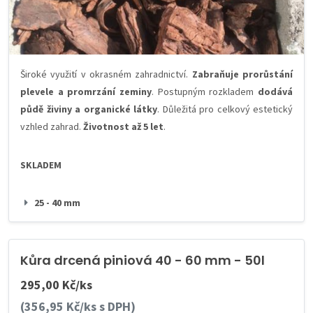
Široké využití v okrasném zahradnictví.
Zabraňuje prorůstání
plevele a promrzání zeminy
. Postupným rozkladem
dodává
půdě živiny a organické látky
. Důležitá pro celkový estetický
vzhled zahrad.
Životnost až 5 let
.
SKLADEM
25 - 40 mm
Kůra drcená piniová 40 - 60 mm - 50l
295,00 Kč/ks
(356,95 Kč/ks s DPH)