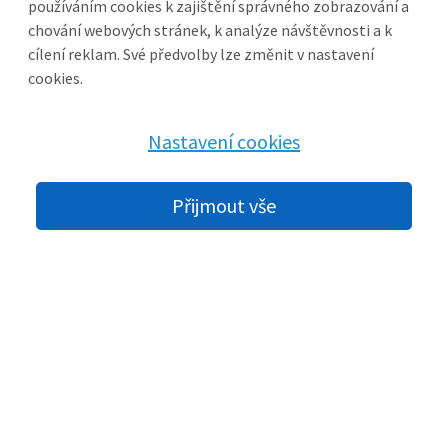
používáním cookies k zajištění správného zobrazování a
Kontaktní údaje
chování webových stránek, k analýze návštěvnosti a k
cílení reklam. Své předvolby lze změnit v nastavení
cookies.
PRO ZÁKAZNÍKY
Nastavení cookies
Ceníky ke stažení
Aktuální ceníky betonových výrobků a kameniva ve formátu
PDF.
Přijmout vše
Doprava materiálu
Zajistíme dopravu přímo na vaši stavbu. Nabídka dle
množství.
Potřebujete poradit?
Pomůžeme s výběrem materiálu i výpočtem spotřeby pro vaši
stavbu.