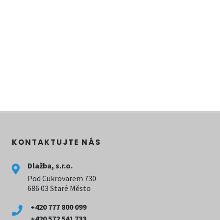
KONTAKTUJTE NÁS
Dlažba, s.r.o.
Pod Cukrovarem 730
686 03 Staré Město
+420 777 800 099
+420 572 541 733