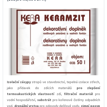
Izolační zásypy
stropů ve stavebnictví, tepelná izolace střech,
jako přídavek do zdících materiálů
pro zlepšení
termoakustických vlastností
zdí,
filtrační materiál
pro
vodní hospodářství,
substrát
pro kořenové čistírny odpadních
vod,
drenážní vrstva
pro odovody dešťové vody,
zimní posyp