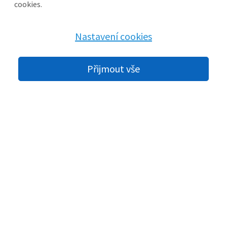
Betonové výrobky
cookies.
Doprava materiálu
O naší firmě
Nastavení cookies
Kontaktní údaje
Přijmout vše
PRO ZÁKAZNÍKY
Ceníky ke stažení
Aktuální ceníky betonových výrobků a kameniva ve formátu
PDF.
Doprava materiálu
Zajistíme dopravu přímo na vaši stavbu. Nabídka dle
množství.
Potřebujete poradit?