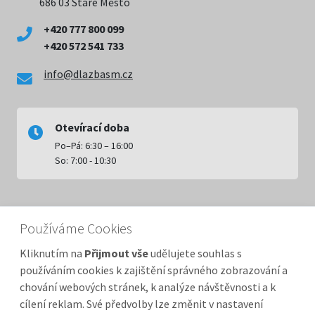
686 03 Staré Město
+420 777 800 099
+420 572 541 733
info@dlazbasm.cz
Otevírací doba
Po–Pá: 6:30 – 16:00
So: 7:00 - 10:30
RYCHLÁ NAVIGACE
Používáme Cookies
Kliknutím na
Přijmout vše
udělujete souhlas s
Úvodní stránka
používáním cookies k zajištění správného zobrazování a
Kompletní sortiment
chování webových stránek, k analýze návštěvnosti a k
Kamenivo a písky
cílení reklam. Své předvolby lze změnit v nastavení